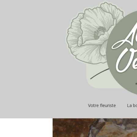
Votre fleuriste
La b
Fleur
plant