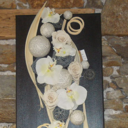
es et parfums
biance
Baptême
ation d’interieur
Mariage
Saint Valentin
Deuil