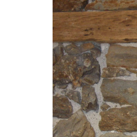
Bougi
d’am
Décor