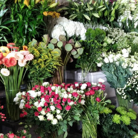
es et parfums
biance
Baptême
ation d’interieur
Mariage
Saint Valentin
Deuil