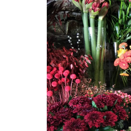
Bougi
d’am
Décor