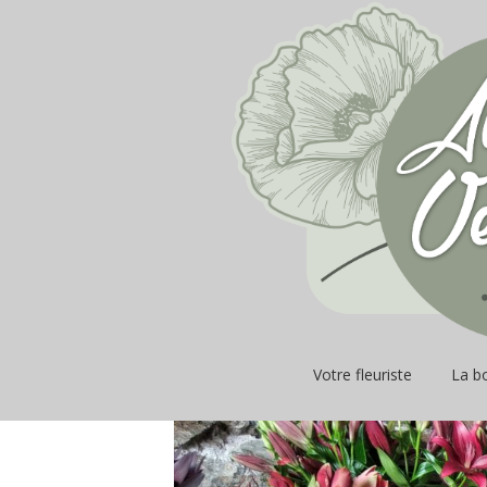
Votre fleuriste
La b
Fleur
plant